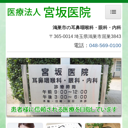
ホーム
鴻巣市の
耳鼻咽喉科・眼科・内科
〒365-0014 埼玉県鴻巣市屈巣3843
当院について
電話：
048-569-0100
診療案内
医師の紹介
交通案内
求人情報
リンク集
個人情報保護方針