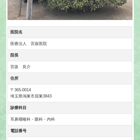
医院名
医療法人 宮坂医院
院長
宮坂 良介
住所
〒365-0014
埼玉県鴻巣市屈巣3843
診療科目
耳鼻咽喉科・眼科・内科
電話番号