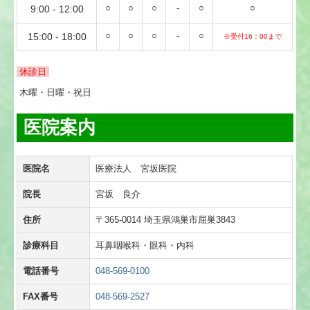
○
○
○
-
○
○
9:00 - 12:00
○
○
○
-
○
15:00
-
18:00
※受付16：00まで
休診日
木曜・日曜・祝日
医院案内
医院名
医療法人 宮坂医院
院長
宮坂 良介
住所
〒365-0014 埼玉県鴻巣市屈巣3843
診療科目
耳鼻咽喉科・眼科・内科
電話番号
048-569-0100
FAX番号
048-569-2527